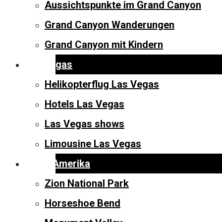
Aussichtspunkte im Grand Canyon
Grand Canyon Wanderungen
Helikopterflug + Hummer-Exkur
Grand Canyon mit Kindern
Las Vegas
Helikopterflug Las Vegas
Hotels Las Vegas
Las Vegas shows
Limousine Las Vegas
West-Amerika
Zion National Park
Horseshoe Bend