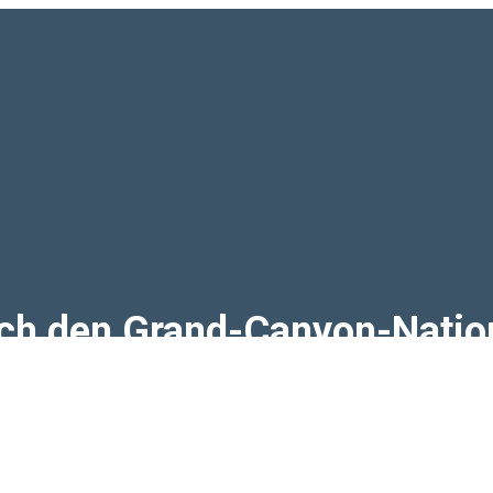
ch den Grand-Canyon-Natio
 in unseren Inhalten.
Weiterlesen ›