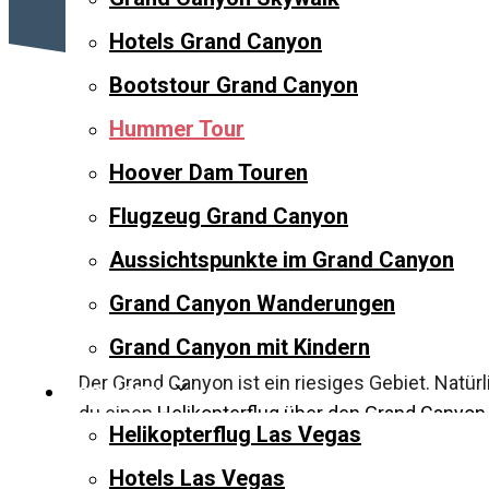
Hotels Grand Canyon
Bootstour Grand Canyon
Hummer Tour
Hoover Dam Touren
Grand Canyon Hummer-Tour
Flugzeug Grand Canyon
Aussichtspunkte im Grand Canyon
Mit einem Jeep durch den Grand Canyon: eine g
entdecken. Mit den Hummer-Touren durch den
Grand Canyon Wanderungen
Fahrt in kleiner Gruppe.
Grand Canyon mit Kindern
Der Grand Canyon ist ein riesiges Gebiet. Nat
Las Vegas
du einen
Helikopterflug über den Grand Canyon
Helikopterflug Las Vegas
Jeep-Exkursion durch den Grand Canyon. Du sie
Exkursion hält an wunderschönen Aussichtspu
Hotels Las Vegas