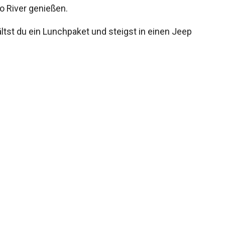
 River genießen.
tst du ein Lunchpaket und steigst in einen Jeep
rschiedenen Aussichtspunkten, wie Duck on a Rock,
xkursion steigst du wieder ins Flugzeug für den
ch Las Vegas.
mmer tour ansehen
urdauer
Preis
 Stunden
Ab $614 pro Person.