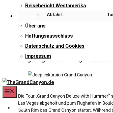
Reisebericht Westamerika
Abfahrt
To
Über uns
Über uns
Grand Canyon South Rim
2 
Haftungsausschluss
Datenschutz und Cookies
Impressum
Flugzeug von Las Vegas zum G
Menü
Die Tour „Grand Canyon Deluxe with Hummer“ sta
Las Vegas abgeholt und zum Flughafen in Bould
Home
South Rim des Grand Canyon startet. Während d