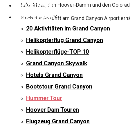
Helikopterflug
Lake Mead, den Hoover-Damm und den Colorado
Grand Canyon
Nach der Ankunft am Grand Canyon Airport erhäl
(Hummer) für eine 2-stündige Exkursion zu ve
20 Aktivitäten im Grand Canyon
Yavapai Point und Moran Point. Nach der Jeep-E
Helikopterflug Grand Canyon
Rückflug nach Boulder City und letztendlich na
Helikopterflüge-TOP 10
Grand Canyon Skywalk
Flugzeug
+ Hu
Hotels Grand Canyon
Bootstour Grand Canyon
Hummer Tour
Abfahrt
To
Hoover Dam Touren
Las Vegas
9,5
Flugzeug Grand Canyon