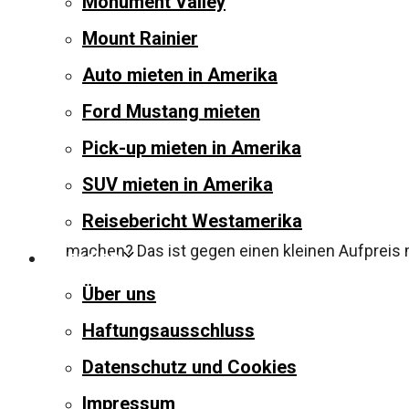
Monument Valley
Mount Rainier
Auto mieten in Amerika
Die North Canyon Tour ist einer der beliebteste
Ford Mustang mieten
mit einer 2-stündigen Jeep-Exkursion kombinie
Pick-up mieten in Amerika
dauernden Helikopterflug vom Grand Canyon Nat
SUV mieten in Amerika
Nach dem Flug beginnt die Jeep Grand Canyon E
Reisebericht Westamerika
du mehrere Aussichtspunkte bewundern kannst
machen? Das ist gegen einen kleinen Aufpreis mö
Über uns
Über uns
Helikopter + 
Haftungsausschluss
Datenschutz und Cookies
Impressum