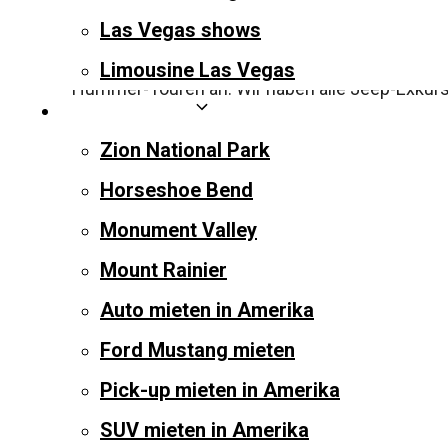
hören und fühlen!
Las Vegas shows
Papillon, das größte Sightseeing-Unternehmen
Limousine Las Vegas
Hummer-Touren an. Wir haben alle Jeep-Exkursi
West-Amerika
Hummer-Exkursion Grand Cany
Zion National Park
Horseshoe Bend
Monument Valley
Mount Rainier
Die Signature Tour ist eine 2-stündige Jeep-Ex
Auto mieten in Amerika
unglaublich spannende Exkursion, bei der du vi
Ford Mustang mieten
Hummer-Exk
Pick-up mieten in Amerika
SUV mieten in Amerika