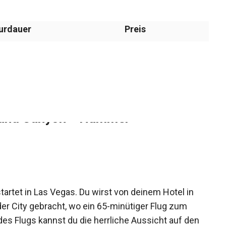
urdauer
Preis
Stunden
Ab $117 pro Person.
rand Canyon + Hummer
rtet in Las Vegas. Du wirst von deinem Hotel in
er City gebracht, wo ein 65-minütiger Flug zum
es Flugs kannst du die herrliche Aussicht auf den