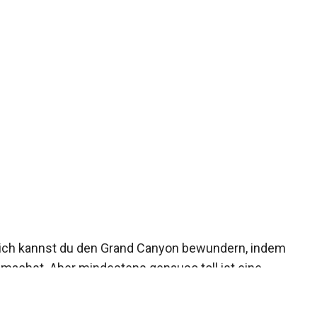
roßartige Möglichkeit, den Grand Canyon zu
 Grand Canyon unternimmst du eine wunderschöne
ürlich kannst du den Grand Canyon bewundern, indem
machst. Aber mindestens genauso toll ist eine
hst unglaublich viel vom Grand Canyon. Die Jeep-
nkten an und du kannst den Grand Canyon sehen,