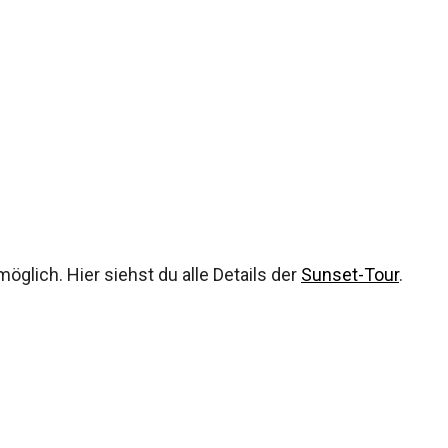
n und preiswertesten Helikopterflüge, und sie kann
rt werden. Du beginnst mit einem 25 bis 30 Minuten
ional Park Airport.
xkursion, die etwa 2 Stunden dauert, während der
. Möchtest du diese Tour bei Sonnenuntergang
glich. Hier siehst du alle Details der
Sunset-Tour
.
Hummer Tour ansehen